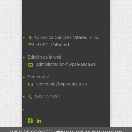
C/ Doctor Sánchez Villares nº 25,
3ºB; 47014, Valladolid
Edición de la web:
administracion@wpsa-aeca.es
Secretaría:
secretaria@wpsa-aeca.es
983.47.44.94