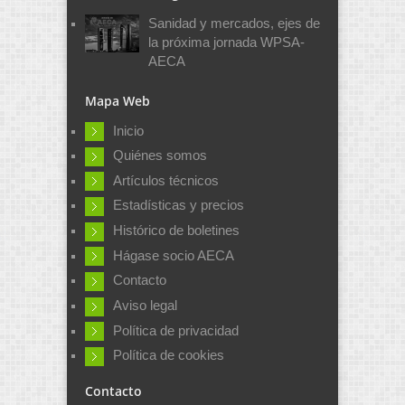
Sanidad y mercados, ejes de
la próxima jornada WPSA-
AECA
Mapa Web
Inicio
Quiénes somos
Artículos técnicos
Estadísticas y precios
Histórico de boletines
Hágase socio AECA
Contacto
Aviso legal
Política de privacidad
Política de cookies
Contacto