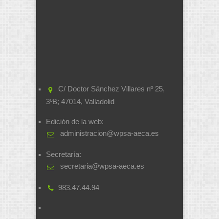
C/ Doctor Sánchez Villares nº 25,
3ºB; 47014, Valladolid
Edición de la web:
administracion@wpsa-aeca.es
Secretaría:
secretaria@wpsa-aeca.es
983.47.44.94