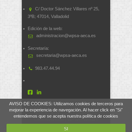
C/ Doctor Sánchez Villares nº 25,
3ºB; 47014, Valladolid
Edición de la web:
administracion@wpsa-aeca.es
Secretaría:
secretaria@wpsa-aeca.es
983.47.44.94
AVISO DE COOKIES: Utilizamos cookies de terceros para
mejorar la experiencia de navegación. Al hacer click en "Si"
AECA - Asociación Española de
entendemos que se acepta nuestra política de cookies
Ciencia Avícola | WPSA - World's
Poultry Science Association
SI
Desarrollado por
soluciones.si