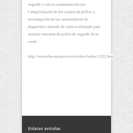
engorde y con la contaminación por
Campylobacter de los canales de pollos, y
investigación de las características de
diagnóstico método de cultivo utilizado para
analizar muestras de pollos de engorde de la
canal.
http://www.efsa.europa.eu/en/scdocs/scdoc/1522.htm
Enlaces avícolas