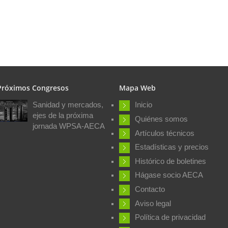
Próximos Congresos
Mapa Web
Sanidad y mercados,
Inicio
ejes de la próxima
Quiénes somos
jornada WPSA-AECA
Artículos técnicos
Estadísticas y precios
Histórico de boletines
Hágase socio AECA
Contacto
Aviso legal
Política de privacidad