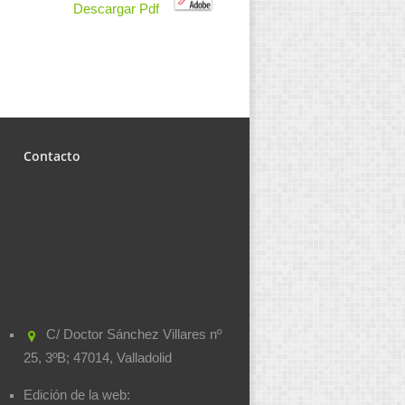
Descargar Pdf
Contacto
C/ Doctor Sánchez Villares nº
25, 3ºB; 47014, Valladolid
Edición de la web: