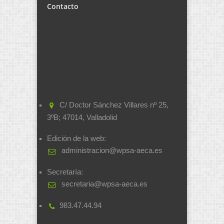
Contacto
C/ Doctor Sánchez Villares nº 25,
3ºB; 47014, Valladolid
Edición de la web:
administracion@wpsa-aeca.es
Secretaría:
secretaria@wpsa-aeca.es
983.47.44.94