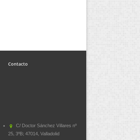
Contacto
C/ Doctor Sánchez Villares nº
25, 3ºB; 47014, Valladolid