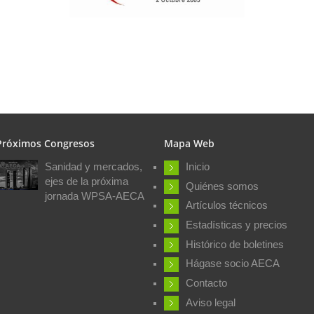
Próximos Congresos
Mapa Web
Sanidad y mercados,
Inicio
ejes de la próxima
Quiénes somos
jornada WPSA-AECA
Artículos técnicos
Estadísticas y precios
Histórico de boletines
Hágase socio AECA
Contacto
Aviso legal