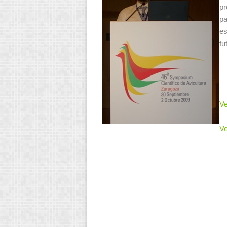
pr
pa
es
fu
Ve
Ve