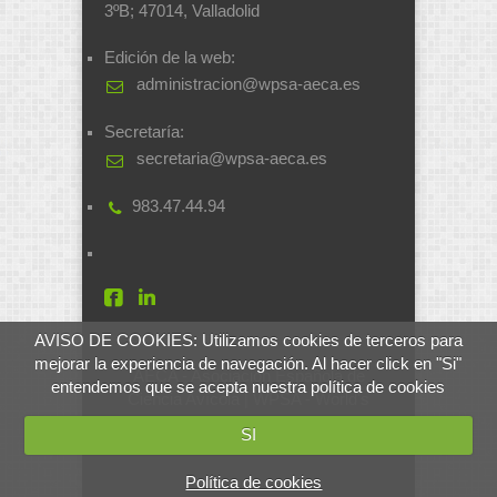
3ºB; 47014, Valladolid
Edición de la web:
administracion@wpsa-aeca.es
Secretaría:
secretaria@wpsa-aeca.es
983.47.44.94
AVISO DE COOKIES: Utilizamos cookies de terceros para
mejorar la experiencia de navegación. Al hacer click en "Si"
AECA - Asociación Española de
entendemos que se acepta nuestra política de cookies
Ciencia Avícola | WPSA - World's
Poultry Science Association
SI
Desarrollado por
soluciones.si
Política de cookies