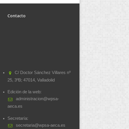
Contacto
C/ Doctor Sánchez Villares nº
25, 3ºB; 47014, Valladolid
Edición de la web:
administracion@wpsa-
aeca.es
Secretaría:
secretaria@wpsa-aeca.es