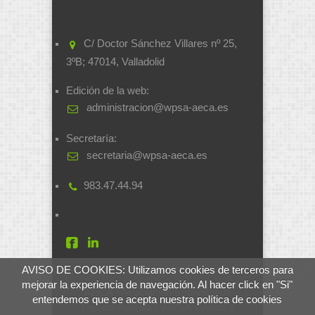
C/ Doctor Sánchez Villares nº 25,
3ºB; 47014, Valladolid
Edición de la web:
administracion@wpsa-aeca.es
Secretaría:
secretaria@wpsa-aeca.es
983.47.44.94
AVISO DE COOKIES: Utilizamos cookies de terceros para
mejorar la experiencia de navegación. Al hacer click en "Si"
AECA - Asociación Española de
entendemos que se acepta nuestra política de cookies
Ciencia Avícola | WPSA - World's