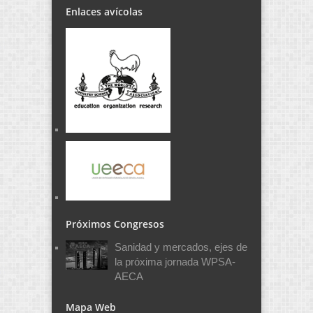
Enlaces avícolas
Próximos Congresos
Sanidad y mercados, ejes de
la próxima jornada WPSA-
AECA
Mapa Web