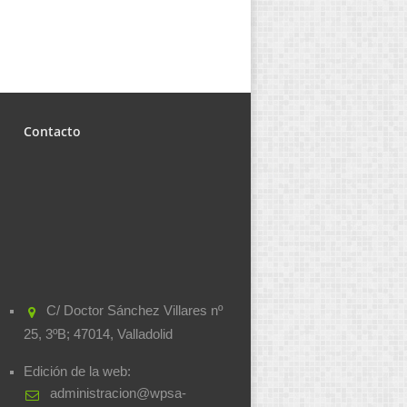
Contacto
C/ Doctor Sánchez Villares nº
25, 3ºB; 47014, Valladolid
Edición de la web:
administracion@wpsa-