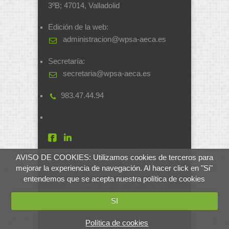
3ºB; 47014, Valladolid
Edición de la web:
administracion@wpsa-aeca.es
Secretaría:
secretaria@wpsa-aeca.es
983.47.44.94
AVISO DE COOKIES: Utilizamos cookies de terceros para
mejorar la experiencia de navegación. Al hacer click en "Si"
AECA - Asociación Española de
entendemos que se acepta nuestra política de cookies
Ciencia Avícola | WPSA - World's
Poultry Science Association
SI
Desarrollado por
soluciones.si
Política de cookies