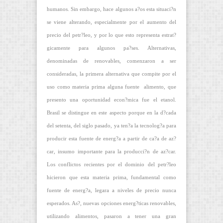
humanos. Sin embargo, hace algunos a?os esta situaci?n
se viene alterando, especialmente por el aumento del
precio del petr?leo, y por lo que esto representa estrat?
gicamente para algunos pa?ses. Alternativas,
denominadas de renovables, comenzaron a ser
consideradas, la primera alternativa que compite por el
uso como materia prima alguna fuente
alimento, que
presento una oportunidad econ?mica fue el etanol.
Brasil se distingue en este aspecto porque en la d?cada
del setenta, del siglo pasado, ya ten?a la tecnolog?a para
producir esta fuente de energ?a a partir de ca?a de az?
car, insumo importante para la producci?n de az?car.
Los conflictos recientes por el dominio del petr?leo
hicieron que esta materia prima, fundamental como
fuente de energ?a, legara a niveles de precio nunca
esperados. As?, nuevas opciones energ?ticas renovables,
utilizando alimentos, pasaron a tener una gran