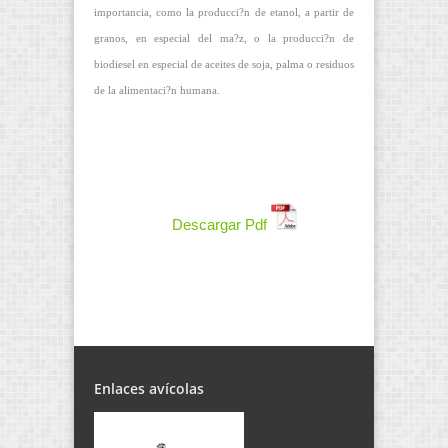
importancia, como la producci?n de etanol, a partir de
granos, en especial del ma?z, o la producci?n de
biodiesel en especial de aceites de soja, palma o residuos
de la alimentaci?n humana.
Descargar Pdf
Enlaces avícolas