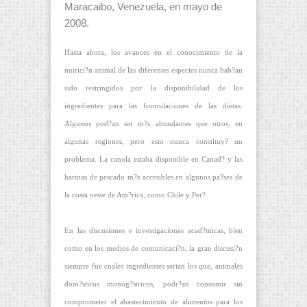
Maracaibo, Venezuela, en mayo de
2008.
Hasta ahora, los avances en el conocimiento de la
nutrici?n animal de las diferentes especies nunca hab?an
sido restringidos por la disponibilidad de los
ingredientes para las formulaciones de las dietas.
Algunos pod?an ser m?s abundantes que otros, en
algunas regiones, pero esto nunca constituy? un
problema. La canola estaba disponible en Canad? y las
harinas de pescado m?s accesibles en algunos pa?ses de
la costa oeste de Am?rica, como Chile y Per?.
En las discusiones e investigaciones acad?micas, bien
como en los medios de comunicaci?n, la gran discusi?n
siempre fue cuales ingredientes serian los que, animales
dom?sticos monog?stricos, podr?an consumir sin
comprometer el abastecimiento de alimentos para los