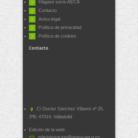
Hágase socio AECA
Contacto
Aviso legal
Política de privacidad
Política de cookies
Contacto
C/ Doctor Sánchez Villares nº 25,
3ºB; 47014, Valladolid
Edición de la web:
administracion@wpsa-aeca.es