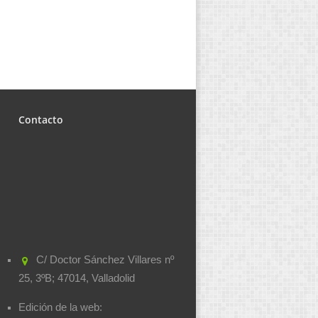
Contacto
C/ Doctor Sánchez Villares nº
25, 3ºB; 47014, Valladolid
Edición de la web: