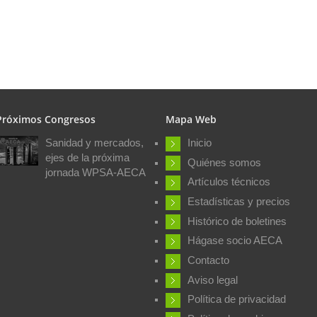
Próximos Congresos
Mapa Web
Sanidad y mercados,
Inicio
ejes de la próxima
Quiénes somos
jornada WPSA-AECA
Artículos técnicos
Estadísticas y precios
Histórico de boletines
Hágase socio AECA
Contacto
Aviso legal
Política de privacidad