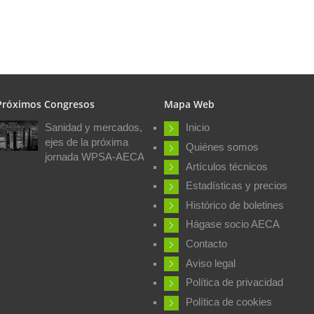
Próximos Congresos
Mapa Web
Sanidad y mercados,
Inicio
ejes de la próxima
Quiénes somos
jornada WPSA-AECA
Artículos técnicos
Estadísticas y precios
Histórico de boletines
Hágase socio AECA
Contacto
Aviso legal
Política de privacidad
Política de cookies