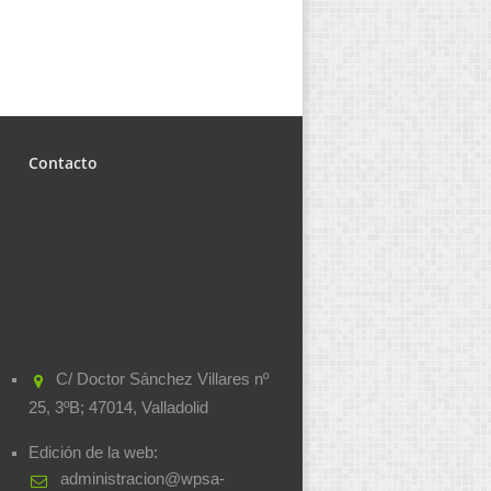
Contacto
C/ Doctor Sánchez Villares nº
25, 3ºB; 47014, Valladolid
Edición de la web:
administracion@wpsa-