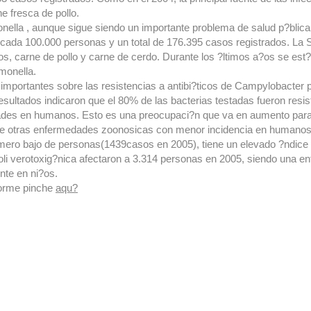
 fresca de pollo.
onella , aunque sigue siendo un importante problema de salud p?blic
 cada 100.000 personas y un total de 176.395 casos registrados. La
os, carne de pollo y carne de cerdo. Durante los ?ltimos a?os se est
monella.
 importantes sobre las resistencias a antibi?ticos de Campylobacter 
esultados indicaron que el 80% de las bacterias testadas fueron resis
des en humanos. Esto es una preocupaci?n que va en aumento para l
re otras enfermedades zoonosicas con menor incidencia en humanos q
n?mero bajo de personas(1439casos en 2005), tiene un elevado ?ndice
 Coli verotoxig?nica afectaron a 3.314 personas en 2005, siendo una 
nte en ni?os.
nforme pinche
aqu?