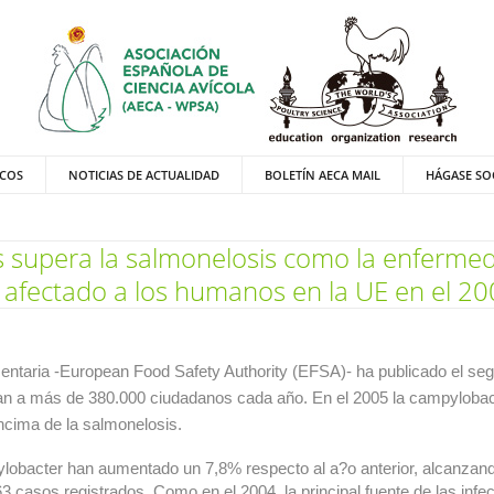
ICOS
NOTICIAS DE ACTUALIDAD
BOLETÍN AECA MAIL
HÁGASE SO
s supera la salmonelosis como la enferme
 afectado a los humanos en la UE en el 20
entaria -European Food Safety Authority (EFSA)- ha publicado el se
n a más de 380.000 ciudadanos cada año. En el 2005 la campylobact
ncima de la salmonelosis.
ylobacter han aumentado un 7,8% respecto al a?o anterior, alcanzand
3 casos registrados. Como en el 2004, la principal fuente de las in