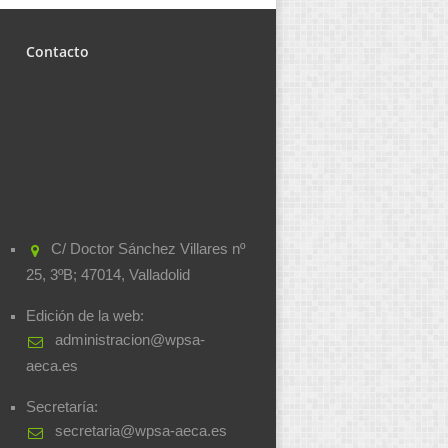
Contacto
C/ Doctor Sánchez Villares nº
25, 3ºB; 47014, Valladolid
Edición de la web:
administracion@wpsa-
aeca.es
Secretaría:
secretaria@wpsa-aeca.es