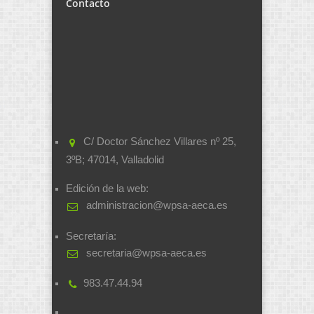
Contacto
C/ Doctor Sánchez Villares nº 25,
3ºB; 47014, Valladolid
Edición de la web:
administracion@wpsa-aeca.es
Secretaría:
secretaria@wpsa-aeca.es
983.47.44.94