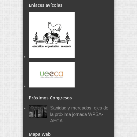
Enlaces avícolas
Próximos Congresos
Sanidad y mercados, ejes de
la próxima jornada WPSA-
AECA
Mapa Web