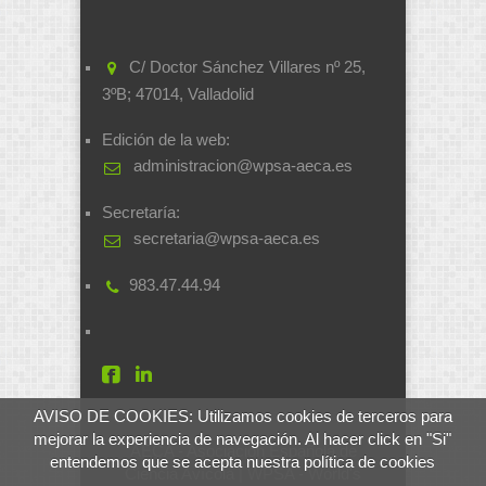
C/ Doctor Sánchez Villares nº 25,
3ºB; 47014, Valladolid
Edición de la web:
administracion@wpsa-aeca.es
Secretaría:
secretaria@wpsa-aeca.es
983.47.44.94
AVISO DE COOKIES: Utilizamos cookies de terceros para
mejorar la experiencia de navegación. Al hacer click en "Si"
AECA - Asociación Española de
entendemos que se acepta nuestra política de cookies
Ciencia Avícola | WPSA - World's