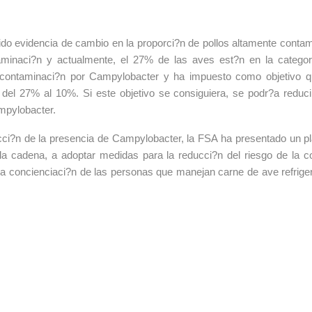
do evidencia de cambio en la proporci?n de pollos altamente conta
aminaci?n y actualmente, el 27% de las aves est?n en la categor
a contaminaci?n por Campylobacter y ha impuesto como objetivo q
del 27% al 10%. Si este objetivo se consiguiera, se podr?a redu
mpylobacter.
ucci?n de la presencia de Campylobacter, la FSA ha presentado un 
 la cadena, a adoptar medidas para la reducci?n del riesgo de la c
la concienciaci?n de las personas que manejan carne de ave refrig