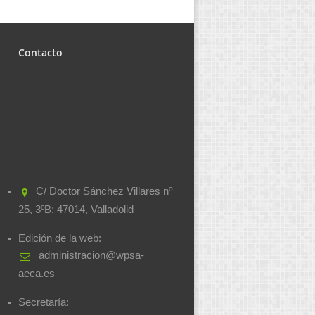
Contacto
C/ Doctor Sánchez Villares nº
25, 3ºB; 47014, Valladolid
Edición de la web:
administracion@wpsa-
aeca.es
Secretaría: