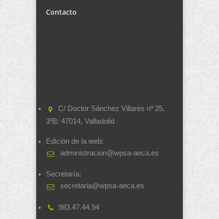
Contacto
C/ Doctor Sánchez Villares nº 25,
3ºB; 47014, Valladolid
Edición de la web:
administracion@wpsa-aeca.es
Secretaría:
secretaria@wpsa-aeca.es
983.47.44.94