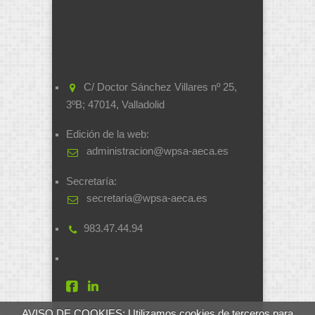
C/ Doctor Sánchez Villares nº 25,
3ºB; 47014, Valladolid
Edición de la web:
administracion@wpsa-aeca.es
Secretaría:
secretaria@wpsa-aeca.es
983.47.44.94
AVISO DE COOKIES: Utilizamos cookies de terceros para